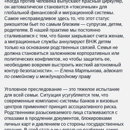
«Когда против человека выпускают Красный циркуляр,
он автоматически становится «токсичным» для
Red Notice Интерпола: что
это, как работает и почему
глобальной финансовой и миграционной системы.
это инструмент давления
Самое несправедливое здесь то, что этот статус
рикошетом бьет по самым близким — супругам, детям,
ЕСПЧ
родителям. В нашей практике мы постоянно
сталкиваемся с тем, что банки закрывают счета женам,
Международный адвокат
а миграционные службы аннулируют ВНЖ детям
Защита бизнеса /
только на основании родственных связей. Семья не
Арбитраж
должна становиться заложником корпоративных или
политических конфликтов, но чтобы защитить ее,
Политическое убежище
необходимо вовремя выстроить жесткий автономный
Политическое убежище в
контур безопасности». —
Елена Мартынова, адвокат
Панаме
по семейному и международному праву
Уголовное преследование — это тяжелое испытание
для всей семьи. Ситуация усугубляется тем, что
современные комплаенс-системы банков и визовых
центров применяют принцип ассоциативного риска.
Родственники разыскиваемого лица сталкиваются с
отказами в продлении документов, блокировками
личных карт и давлением со стороны государственных
органов. В этой статье мы детально разберем, какие