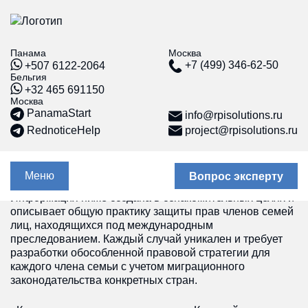
Панама
Москва
Токсичный статус: как Red
+7 (499) 346-62-50
+507 6122-2064
Notice влияет на членов
Бельгия
+32 465 691150
семьи (визы, счета, ВНЖ) и
Москва
PanamaStart
info@rpisolutions.ru
как их защитить
RednoticeHelp
project@rpisolutions.ru
11.06.26
Обновлено: июнь 2026 года
Меню
Вопрос эксперту
Информация ниже создана в ознакомительных целях и
е счета
Красная карточка
Интерпола.
описывает общую практику защиты прав членов семей
Профессиональная защита
лиц, находящихся под международным
за рубежом
преследованием. Каждый случай уникален и требует
г
разработки обособленной правовой стратегии для
Защита активов от
ии
каждого члена семьи с учетом миграционного
Интерпола: полное
руководство по снятию
законодательства конкретных стран.
ть банковский
блокировок и оспариванию
наме
«красных уведомлений»