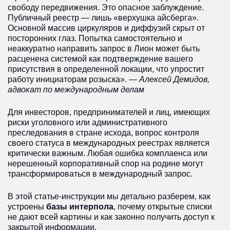
свободу передвижения. Это опасное заблуждение.
Red Notice Интерпола: что
Публичный реестр — лишь «верхушка айсберга».
это, как работает и почему
Основной массив циркуляров и диффузий скрыт от
это инструмент давления
посторонних глаз. Попытка самостоятельно и
ЕСПЧ
неаккуратно направить запрос в Лион может быть
расценена системой как подтверждение вашего
Международный адвокат
присутствия в определенной локации, что упростит
работу инициаторам розыска». —
Алексей Демидов,
Защита бизнеса /
адвокат по международным делам
Арбитраж
Политическое убежище
Для инвесторов, предпринимателей и лиц, имеющих
риски уголовного или административного
Политическое убежище в
Панаме
преследования в стране исхода, вопрос контроля
своего статуса в международных реестрах является
критически важным. Любая ошибка комплаенса или
нерешенный корпоративный спор на родине могут
трансформироваться в международный запрос.
В этой статье-инструкции мы детально разберем, как
устроены
базы интерпола
, почему открытые списки
не дают всей картины и как законно получить доступ к
закрытой информации.