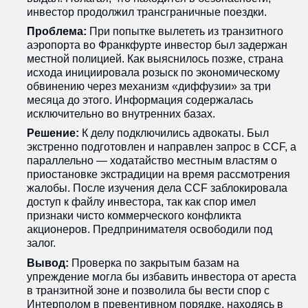
инвестор продолжил трансграничные поездки.
Проблема:
При попытке вылететь из транзитного
аэропорта во Франкфурте инвестор был задержан
местной полицией. Как выяснилось позже, страна
исхода инициировала розыск по экономическому
обвинению через механизм «диффузии» за три
месяца до этого. Информация содержалась
исключительно во внутренних базах.
Решение:
К делу подключились адвокаты. Был
экстренно подготовлен и направлен запрос в CCF, а
параллельно — ходатайство местным властям о
приостановке экстрадиции на время рассмотрения
жалобы. После изучения дела CCF заблокировала
доступ к файлу инвестора, так как спор имел
признаки чисто коммерческого конфликта
акционеров. Предпринимателя освободили под
залог.
Вывод:
Проверка по закрытым базам на
упреждение могла бы избавить инвестора от ареста
в транзитной зоне и позволила бы вести спор с
Интерполом в превентивном порядке, находясь в