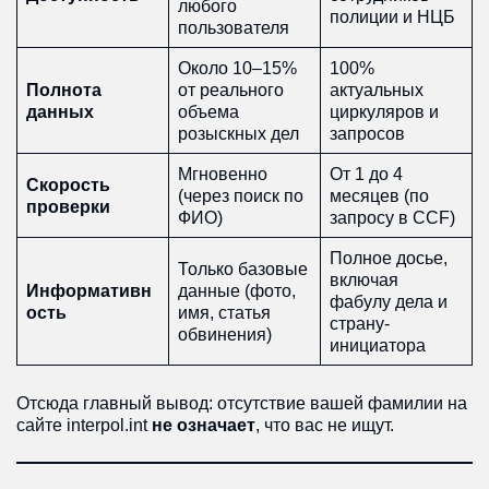
любого
полиции и НЦБ
пользователя
Около 10–15%
100%
Полнота
от реального
актуальных
данных
объема
циркуляров и
розыскных дел
запросов
Мгновенно
От 1 до 4
Скорость
(через поиск по
месяцев (по
проверки
ФИО)
запросу в CCF)
Полное досье,
Только базовые
включая
Информативн
данные (фото,
фабулу дела и
ость
имя, статья
страну-
обвинения)
инициатора
Отсюда главный вывод: отсутствие вашей фамилии на
сайте interpol.int
не означает
, что вас не ищут.