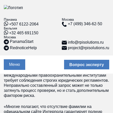
Панама
Москва
Как проверить себя в базах
+7 (499) 346-62-50
+507 6122-2064
Интерпола: публичные списки
Бельгия
+32 465 691150
и закрытые данные
Москва
PanamaStart
info@rpisolutions.ru
11.06.26
RednoticeHelp
project@rpisolutions.ru
Обновлено: июнь 2026 года
Меню
Вопрос эксперту
Информация ниже носит общий ознакомительный
характер. Процедура взаимодействия с
е счета
Красная карточка
международными правоохранительными институтами
Интерпола.
требует соблюдения строгих юридических регламентов.
Профессиональная защита
Неправильно составленный запрос может не только
за рубежом
г
затянуть процесс проверки, но и стать дополнительным
Защита активов от
фактором риска.
ии
Интерпола: полное
руководство по снятию
ть банковский
«Многие полагают, что отсутствие фамилии на
блокировок и оспариванию
наме
«красных уведомлений»
официальном сайте Интерпола гарантирует полную