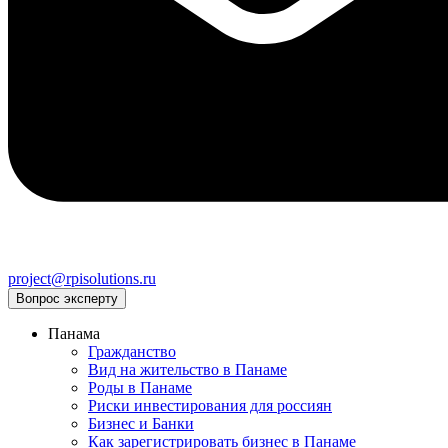
project@rpisolutions.ru
Вопрос эксперту
Панама
Гражданство
Вид на жительство в Панаме
Роды в Панаме
Риски инвестирования для россиян
Бизнес и Банки
Как зарегистрировать бизнес в Панаме