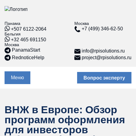
е счета
Красная карточка
Интерпола.
Панама
Москва
Профессиональная защита
+7 (499) 346-62-50
+507 6122-2064
за рубежом
Бельгия
г
+32 465 691150
Защита активов от
Москва
ии
Интерпола: полное
PanamaStart
info@rpisolutions.ru
руководство по снятию
ть банковский
блокировок и оспариванию
RednoticeHelp
project@rpisolutions.ru
наме
«красных уведомлений»
Red Notice Интерпола: что
это, как работает и почему
Меню
Вопрос эксперту
это инструмент давления
ЕСПЧ
Международный адвокат
ВНЖ в Европе: Обзор
Защита бизнеса /
программ оформления
Арбитраж
для инвесторов
Политическое убежище